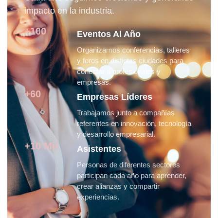
impacto en la industria.
+100
Eventos Al Año
Organizamos conferencias, talleres
y foros en distintas ciudades para
conectar a profesionales y
empresas.
+60
Empresas Líderes
Trabajamos junto a compañías
referentes en innovación, tecnología
y desarrollo empresarial.
+10 Mil
Asistentes
Personas de diferentes sectores
participan cada año para aprender,
crear alianzas y compartir
experiencias.