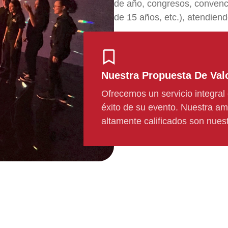
de año, congresos, convenc
de 15 años, etc.), atendie
Nuestra Propuesta De Val
Ofrecemos un servicio integral
éxito de su evento. Nuestra am
altamente calificados son nuest