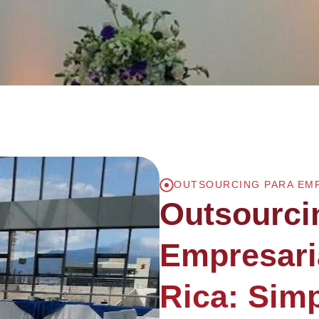
OUTSOURCING PARA EM
Outsourci
Empresari
Rica: Simp